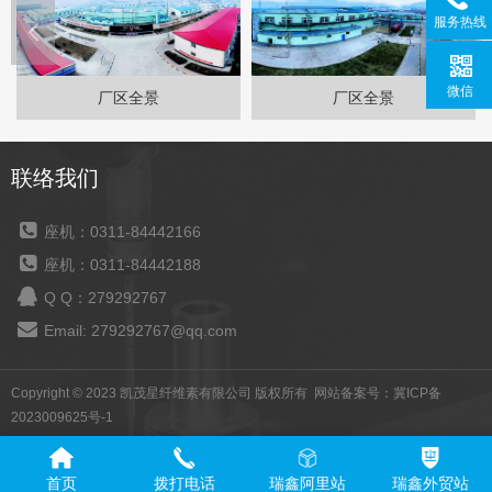
服务热线
微信
厂区全景
厂区全景
联络我们
座机：0311-84442166
座机：0311-84442188
Q Q：279292767
Email: 279292767@qq.com
Copyright © 2023 凯茂星纤维素有限公司 版权所有 网站备案号：
冀ICP备
2023009625号-1
首页
拨打电话
瑞鑫阿里站
瑞鑫外贸站